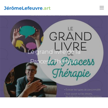
FORMATIONS
AGENDA 2025-26
ARTICLES
Le grand livre de la
LIVRES
Process Thérapie
CONTACT
FRANÇAIS