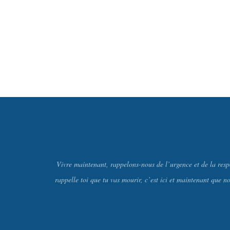
Vivre maintenant, rappelons-nous de l’urgence et de la resp
rappelle toi que tu vas mourir, c’est ici et maintenant que n