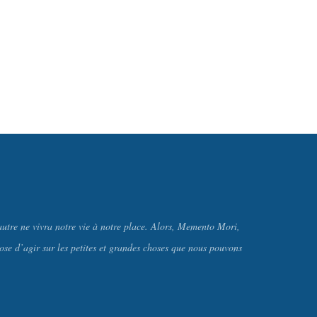
autre ne vivra notre vie à notre place. Alors, Memento Mori,
pose d’agir sur les petites et grandes choses que nous pouvons