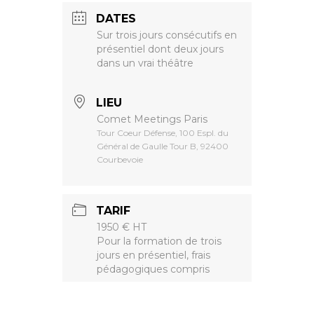
DATES
Sur trois jours consécutifs en
présentiel dont deux jours
dans un vrai théâtre
LIEU
Comet Meetings Paris
Tour Coeur Défense, 100 Espl. du
Général de Gaulle Tour B, 92400
Courbevoie
TARIF
1950 € HT
Pour la formation de trois
jours en présentiel, frais
pédagogiques compris