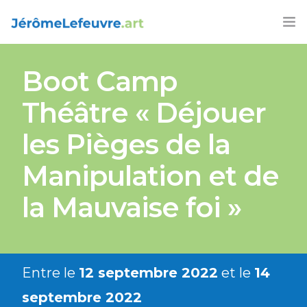
FORMATIONS
Boot Camp
AGENDA 2025-26
Théâtre « Déjouer
ARTICLES
les Pièges de la
LIVRES
Manipulation et de
CONTACT
la Mauvaise foi »
FRANÇAIS
Entre le
12 septembre 2022
et le
14
septembre 2022